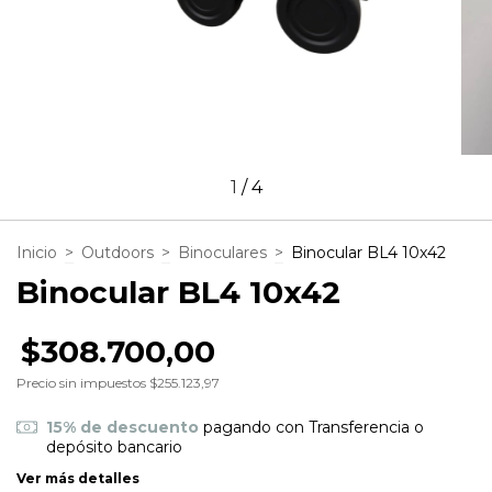
1
/
4
Inicio
>
Outdoors
>
Binoculares
>
Binocular BL4 10x42
Binocular BL4 10x42
$308.700,00
Precio sin impuestos
$255.123,97
15% de descuento
pagando con Transferencia o
depósito bancario
Ver más detalles