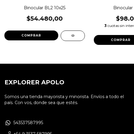
Binocular BL2 10x25
Binocular
$54.480,00
$98.0
3
cuotas sin inte
EXPLORER APOLO
Somos una tienda mayorista y minorista. Envíos a todo el
país. Con vos, donde sea que estés.
543537587995