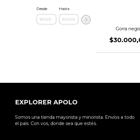
Desde
Hasta
Gorra negr
$30.000,
EXPLORER APOLO
Somos una tienda mayorista y minorista. Envíos a todo
el país. Con vos, donde sea que estés.