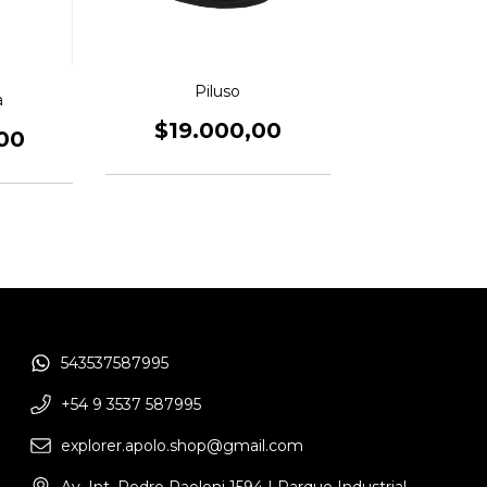
Piluso
a
$19.000,00
00
543537587995
+54 9 3537 587995
explorer.apolo.shop@gmail.com
Av. Int. Pedro Paoloni 1594 | Parque Industrial