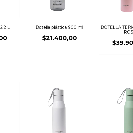
 2.2 L
Botella plástica 900 ml
BOTELLA TERM
RO
00
$21.400,00
$39.9