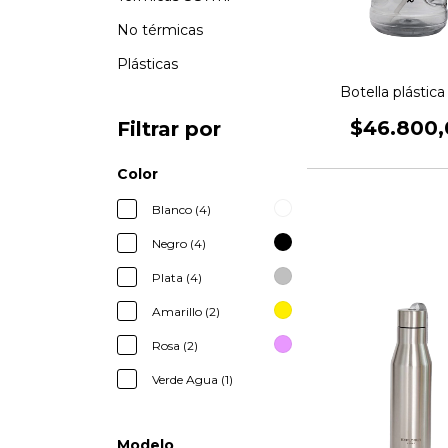
No térmicas
Plásticas
Botella plástica
$46.800,
Filtrar por
Color
Blanco (4)
Negro (4)
Plata (4)
Amarillo (2)
Rosa (2)
Verde Agua (1)
Modelo