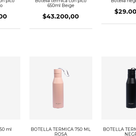
on pico
Botella térmica con pico
Botella neg
ro
650ml Beige
$29.0
00
$43.200,00
750 ml
BOTELLA TERMICA 750 ML
BOTELLA TERM
ROSA
NEG