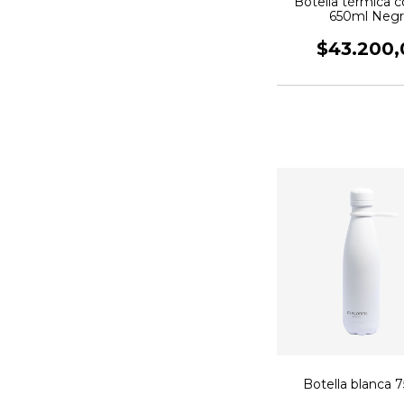
Botella térmica c
650ml Neg
$43.200,
Botella blanca 