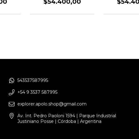
00
$54.400,00
$54.4
543537587995
+54 9 3537 587995
explorer.apolo.shop@gmail.com
Av. Int. Pedro Paoloni 1594 | Parque Industrial
Justiniano Posse | Córdoba | Argentina