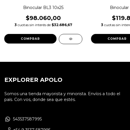
Binocular BL3 10x25
Binocular
$98.060,00
$119.
3
cuotas sin interés de
$32.686,67
3
cuotas sin inte
EXPLORER APOLO
Somos una tienda mayorista y minorista. Envíos a todo el
país. Con vos, donde sea que estés.
543537587995