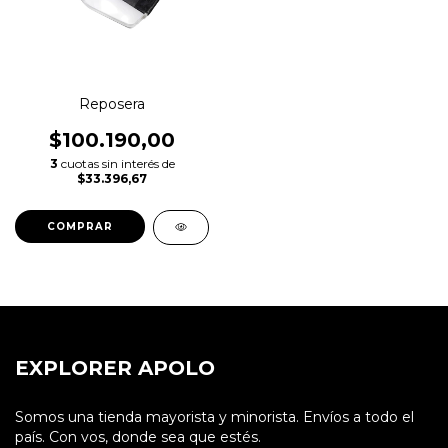
Reposera
$100.190,00
3
cuotas sin interés de
$33.396,67
COMPRAR
EXPLORER APOLO
Somos una tienda mayorista y minorista. Envíos a todo el
país. Con vos, donde sea que estés.