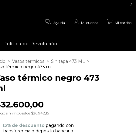
0
Ayuda
Mi cuenta
Mi carrito
Política de Devolución
cio
>
Vasos térmicos
>
Sin tapa 473 ML
>
so térmico negro 473 ml
aso térmico negro 473
l
$32.600,00
cio sin impuestos
$26.942,15
15% de descuento
pagando con
Transferencia o depósito bancario