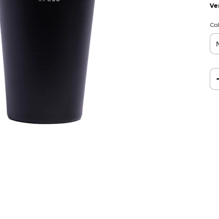
Ve
Col