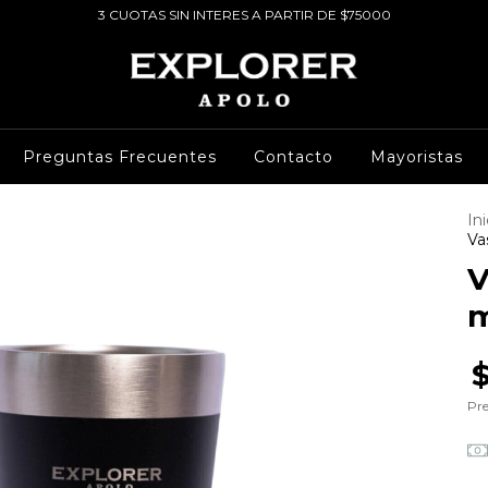
3 CUOTAS SIN INTERES A PARTIR DE $75000
Preguntas Frecuentes
Contacto
Mayoristas
Ini
Va
V
m
Pre