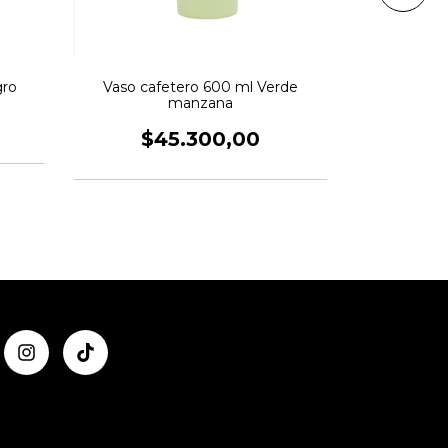
gro
Vaso cafetero 600 ml Verde
Vaso cafe
manzana
$4
$45.300,00