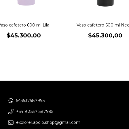
Vaso cafetero 600 ml Lila
Vaso cafetero 600 ml Ne
$45.300,00
$45.300,00
543537587995
+54 9 3537 587995
explorer.apolo.shop@gmail.com