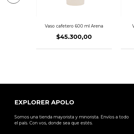
 ml Verde
Vaso cafetero 600 ml Arena
$45.300,00
,00
EXPLORER APOLO
Somos una tienda mayorista y minorista. Envíos a todo
el país. Con vos, donde sea que estés.