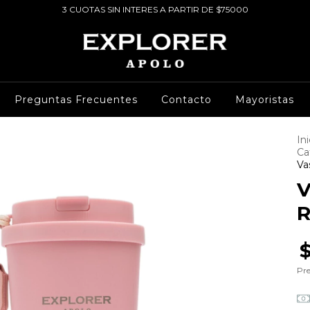
3 CUOTAS SIN INTERES A PARTIR DE $75000
Preguntas Frecuentes
Contacto
Mayoristas
Ini
Ca
Va
V
R
Pre