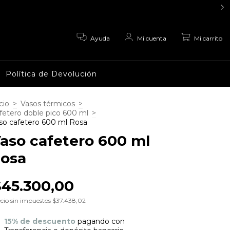
0
Ayuda
Mi cuenta
Mi carrito
Política de Devolución
cio
>
Vasos térmicos
>
fetero doble pico 600 ml
>
so cafetero 600 ml Rosa
aso cafetero 600 ml
osa
$45.300,00
cio sin impuestos
$37.438,02
15% de descuento
pagando con