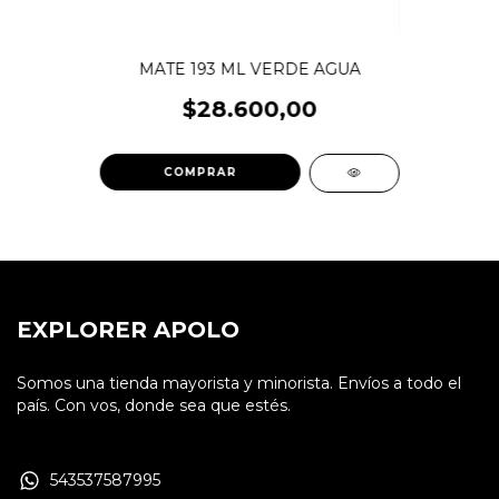
MATE 193 ML VERDE AGUA
$28.600,00
COMPRAR
EXPLORER APOLO
Somos una tienda mayorista y minorista. Envíos a todo el
país. Con vos, donde sea que estés.
543537587995