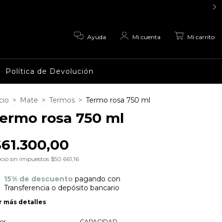
0
Ayuda
Mi cuenta
Mi carrito
Política de Devolución
cio
>
Mate
>
Termos
>
Termo rosa 750 ml
ermo rosa 750 ml
$61.300,00
cio sin impuestos
$50.661,16
15% de descuento
pagando con
Transferencia o depósito bancario
r más detalles
or
CAPACIDAD