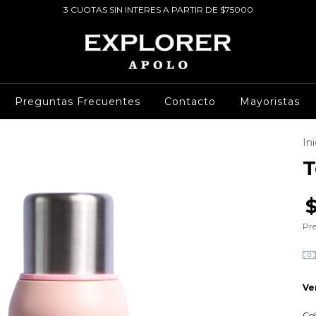
3 CUOTAS SIN INTERES A PARTIR DE $75000
Preguntas Frecuentes
Contacto
Mayoristas
Ini
T
Pre
Ve
Col