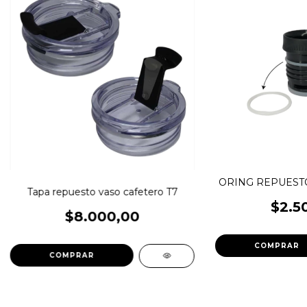
ORING REPUEST
Tapa repuesto vaso cafetero T7
$2.5
$8.000,00