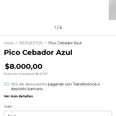
1
/
4
Inicio
>
REPUESTOS
>
Pico Cebador Azul
Pico Cebador Azul
$8.000,00
Precio sin impuestos
$6.611,57
15% de descuento
pagando con Transferencia o
depósito bancario
Ver más detalles
Color