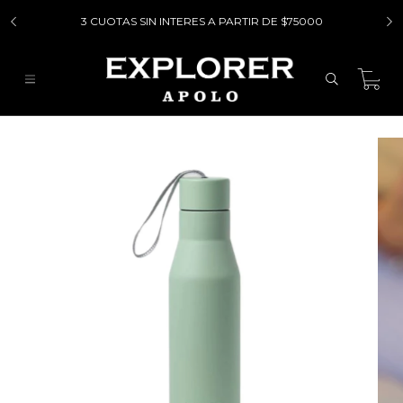
3 CUOTAS SIN INTERES A PARTIR DE $75000
0